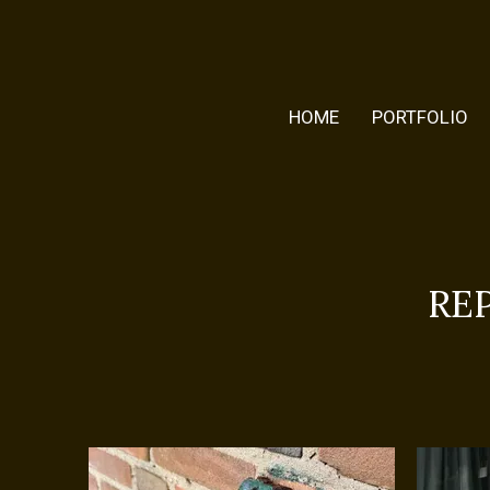
HOME
PORTFOLIO
TROUWEN
FAMILIE
JONG
RE
LIEFDE
PORTRET
GELOOF
EVENTS